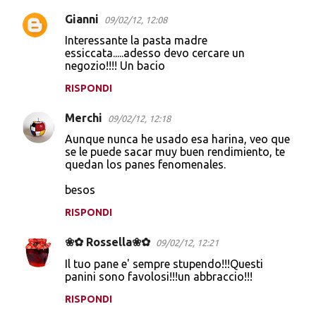
Gianni
09/02/12, 12:08
Interessante la pasta madre
essiccata.....adesso devo cercare un
negozio!!!! Un bacio
RISPONDI
Merchi
09/02/12, 12:18
Aunque nunca he usado esa harina, veo que
se le puede sacar muy buen rendimiento, te
quedan los panes fenomenales.
besos
RISPONDI
❀✿ Rossella❀✿
09/02/12, 12:21
Il tuo pane e' sempre stupendo!!!Questi
panini sono favolosi!!!un abbraccio!!!
RISPONDI