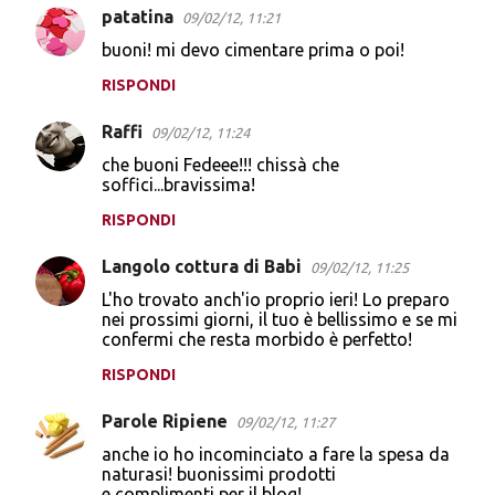
patatina
09/02/12, 11:21
buoni! mi devo cimentare prima o poi!
RISPONDI
Raffi
09/02/12, 11:24
che buoni Fedeee!!! chissà che
soffici...bravissima!
RISPONDI
Langolo cottura di Babi
09/02/12, 11:25
L'ho trovato anch'io proprio ieri! Lo preparo
nei prossimi giorni, il tuo è bellissimo e se mi
confermi che resta morbido è perfetto!
RISPONDI
Parole Ripiene
09/02/12, 11:27
anche io ho incominciato a fare la spesa da
naturasi! buonissimi prodotti
e complimenti per il blog!