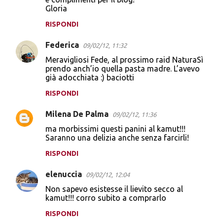
Gloria
RISPONDI
Federica
09/02/12, 11:32
Meravigliosi Fede, al prossimo raid NaturaSì
prendo anch’io quella pasta madre. L’avevo
già adocchiata :) baciotti
RISPONDI
Milena De Palma
09/02/12, 11:36
ma morbissimi questi panini al kamut!!!
Saranno una delizia anche senza farcirli!
RISPONDI
elenuccia
09/02/12, 12:04
Non sapevo esistesse il lievito secco al
kamut!!! corro subito a comprarlo
RISPONDI