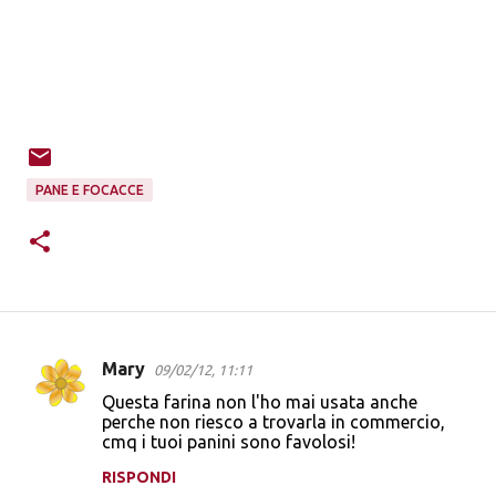
PANE E FOCACCE
Mary
09/02/12, 11:11
C
Questa farina non l'ho mai usata anche
o
perche non riesco a trovarla in commercio,
cmq i tuoi panini sono favolosi!
m
m
RISPONDI