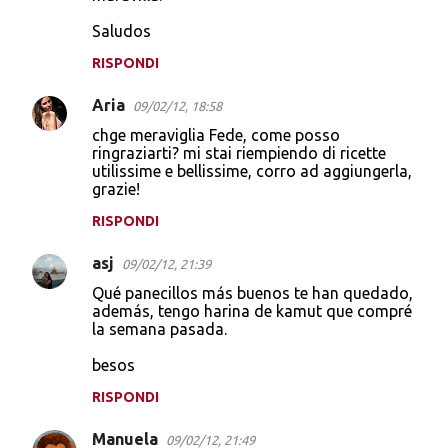
Saludos
RISPONDI
Aria
09/02/12, 18:58
chge meraviglia Fede, come posso
ringraziarti? mi stai riempiendo di ricette
utilissime e bellissime, corro ad aggiungerla,
grazie!
RISPONDI
asj
09/02/12, 21:39
Qué panecillos más buenos te han quedado,
además, tengo harina de kamut que compré
la semana pasada.
besos
RISPONDI
Manuela
09/02/12, 21:49