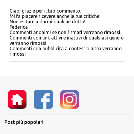
Ciao, grazie per il tuo commento.
P
Mi fa piacere ricevere anche le tue critiche!
o
Non esitare a darmi qualche dritta!
s
Federica
t
Commenti anonimi se non firmati verranno rimossi.
a
Commenti con link attivi e inattivi di qualsiasi genere
u
verranno rimossi
n
Commenti con pubblicità a contest o altro verranno
c
rimossi
o
m
m
e
n
t
o
Post più popolari