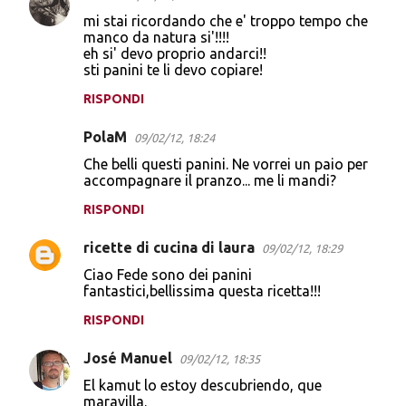
mi stai ricordando che e' troppo tempo che
manco da natura si'!!!!
eh si' devo proprio andarci!!
sti panini te li devo copiare!
RISPONDI
PolaM
09/02/12, 18:24
Che belli questi panini. Ne vorrei un paio per
accompagnare il pranzo... me li mandi?
RISPONDI
ricette di cucina di laura
09/02/12, 18:29
Ciao Fede sono dei panini
fantastici,bellissima questa ricetta!!!
RISPONDI
José Manuel
09/02/12, 18:35
El kamut lo estoy descubriendo, que
maravilla.