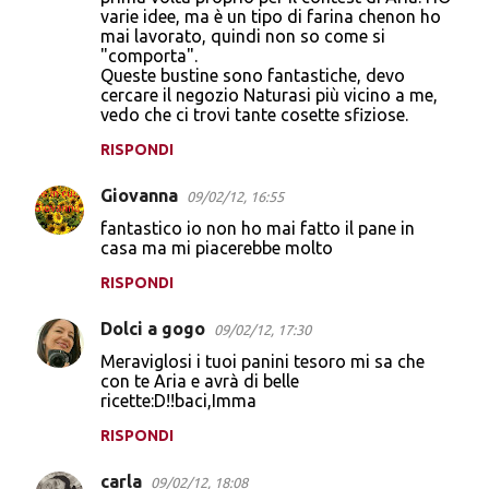
varie idee, ma è un tipo di farina chenon ho
mai lavorato, quindi non so come si
"comporta".
Queste bustine sono fantastiche, devo
cercare il negozio Naturasi più vicino a me,
vedo che ci trovi tante cosette sfiziose.
RISPONDI
Giovanna
09/02/12, 16:55
fantastico io non ho mai fatto il pane in
casa ma mi piacerebbe molto
RISPONDI
Dolci a gogo
09/02/12, 17:30
Meraviglosi i tuoi panini tesoro mi sa che
con te Aria e avrà di belle
ricette:D!!baci,Imma
RISPONDI
carla
09/02/12, 18:08