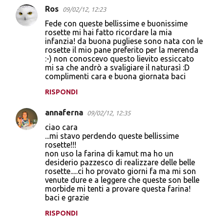
Ros
09/02/12, 12:23
Fede con queste bellissime e buonissime
rosette mi hai fatto ricordare la mia
infanzia! da buona pugliese sono nata con le
rosette il mio pane preferito per la merenda
:-) non conoscevo questo lievito essiccato
mi sa che andrò a svaligiare il naturasì :D
complimenti cara e buona giornata baci
RISPONDI
annaferna
09/02/12, 12:35
ciao cara
...mi stavo perdendo queste bellissime
rosette!!!
non uso la farina di kamut ma ho un
desiderio pazzesco di realizzare delle belle
rosette.....ci ho provato giorni fa ma mi son
venute dure e a leggere che queste son belle
morbide mi tenti a provare questa farina!
baci e grazie
RISPONDI