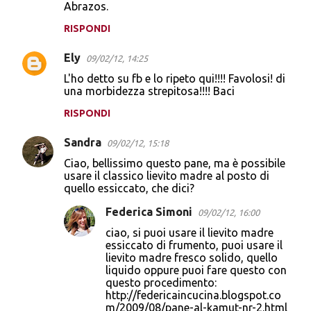
Abrazos.
RISPONDI
Ely
09/02/12, 14:25
L'ho detto su fb e lo ripeto qui!!!! Favolosi! di
una morbidezza strepitosa!!!! Baci
RISPONDI
Sandra
09/02/12, 15:18
Ciao, bellissimo questo pane, ma è possibile
usare il classico lievito madre al posto di
quello essiccato, che dici?
Federica Simoni
09/02/12, 16:00
ciao, si puoi usare il lievito madre
essiccato di frumento, puoi usare il
lievito madre fresco solido, quello
liquido oppure puoi fare questo con
questo procedimento:
http://federicaincucina.blogspot.co
m/2009/08/pane-al-kamut-nr-2.html