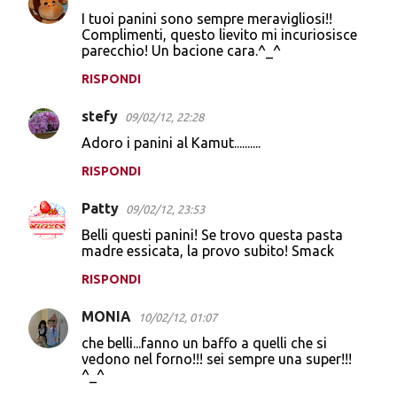
I tuoi panini sono sempre meravigliosi!!
Complimenti, questo lievito mi incuriosisce
parecchio! Un bacione cara.^_^
RISPONDI
stefy
09/02/12, 22:28
Adoro i panini al Kamut..........
RISPONDI
Patty
09/02/12, 23:53
Belli questi panini! Se trovo questa pasta
madre essicata, la provo subito! Smack
RISPONDI
MONIA
10/02/12, 01:07
che belli...fanno un baffo a quelli che si
vedono nel forno!!! sei sempre una super!!!
^_^