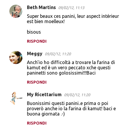
e
Beth Martins
09/02/12, 11:13
n
Super beaux ces panini, leur aspect intérieur
t
est bien moelleux!
i
bisous
RISPONDI
Meggy
09/02/12, 11:20
Anch'io ho difficoltà a trovare la farina di
kamut ed è un vero peccato xche questi
paninetti sono golosissimi!!!Baci
RISPONDI
My Ricettarium
09/02/12, 11:20
Buonissimi questi panini..e prima o poi
proverò anche io la farina di kamut! baci e
buona giornata .-)
RISPONDI