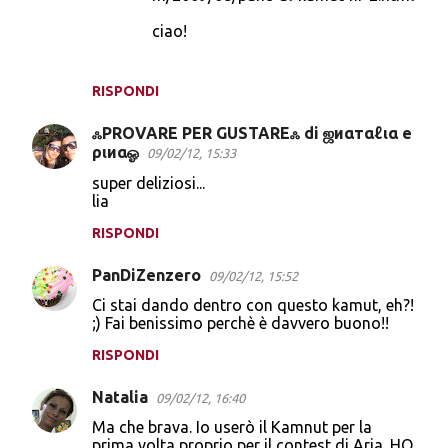
ciao!
RISPONDI
ஃPROVARE PER GUSTAREஃ di ஜиαтαℓια e
ριиαஓ
09/02/12, 15:33
super deliziosi...
lia
RISPONDI
PanDiZenzero
09/02/12, 15:52
Ci stai dando dentro con questo kamut, eh?!
;) Fai benissimo perchè è davvero buono!!
RISPONDI
Natalia
09/02/12, 16:40
Ma che brava. Io userò il Kamnut per la
prima volta proprio per il contest di Aria. HO