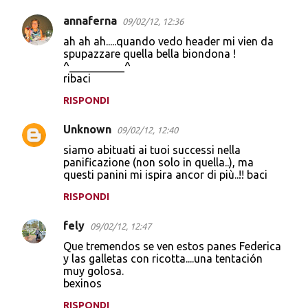
annaferna
09/02/12, 12:36
ah ah ah.....quando vedo header mi vien da
spupazzare quella bella biondona !
^__________^
ribaci
RISPONDI
Unknown
09/02/12, 12:40
siamo abituati ai tuoi successi nella
panificazione (non solo in quella..), ma
questi panini mi ispira ancor di più..!! baci
RISPONDI
fely
09/02/12, 12:47
Que tremendos se ven estos panes Federica
y las galletas con ricotta....una tentación
muy golosa.
bexinos
RISPONDI